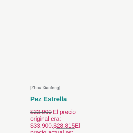
[Zhou Xiaofeng]
Pez Estrella
$
33.900
El precio
original era:
$33.900.
$
28.815
El
precio actual es: