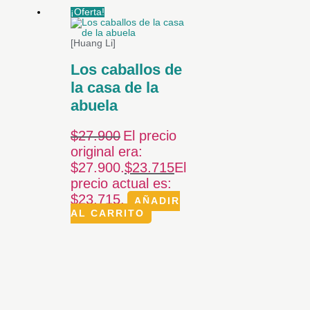
¡Oferta!
[Huang Li]
Los caballos de
la casa de la
abuela
$
27.900
El precio
original era:
$27.900.
$
23.715
El
precio actual es:
$23.715.
AÑADIR
AL CARRITO