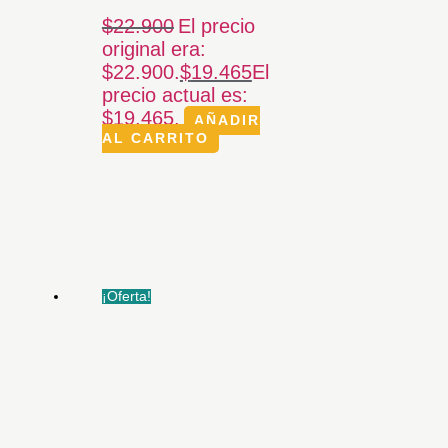
$
22.900
El precio
original era:
$22.900.
$
19.465
El
precio actual es:
$19.465.
AÑADIR
AL CARRITO
¡Oferta!