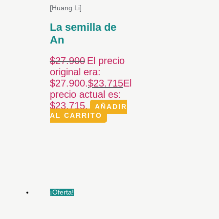
[Huang Li]
La semilla de
An
$
27.900
El precio
original era:
$27.900.
$
23.715
El
precio actual es:
$23.715.
AÑADIR
AL CARRITO
¡Oferta!