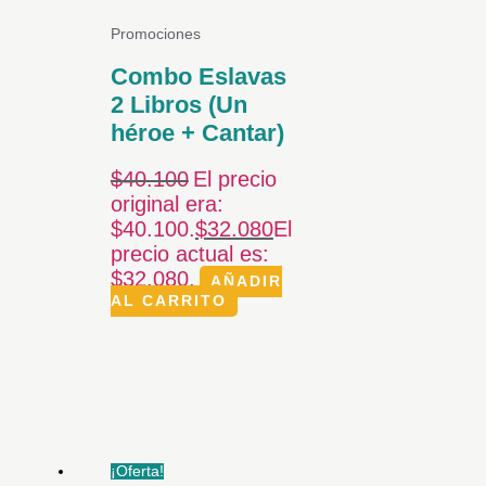
Promociones
Combo Eslavas
2 Libros (Un
héroe + Cantar)
$
40.100
El precio
original era:
$40.100.
$
32.080
El
precio actual es:
$32.080.
AÑADIR
AL CARRITO
¡Oferta!