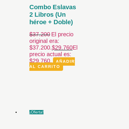
Combo Eslavas
2 Libros (Un
héroe + Doble)
$
37.200
El precio
original era:
$37.200.
$
29.760
El
precio actual es:
$29.760.
AÑADIR
AL CARRITO
¡Oferta!