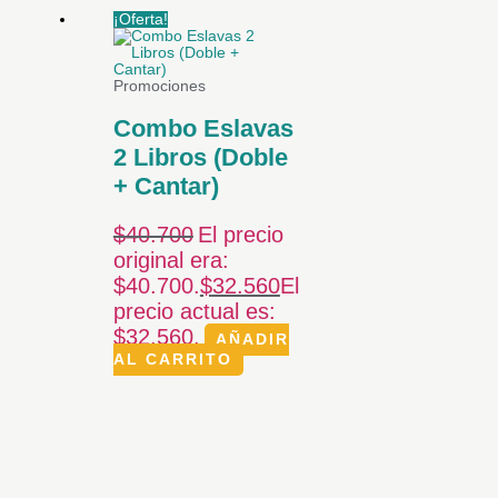
¡Oferta!
Promociones
Combo Eslavas
2 Libros (Doble
+ Cantar)
$
40.700
El precio
original era:
$40.700.
$
32.560
El
precio actual es:
$32.560.
AÑADIR
AL CARRITO