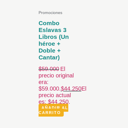
Promociones
Combo
Eslavas 3
Libros (Un
héroe +
Doble +
Cantar)
$
59.000
El
precio original
era:
$59.000.
$
44.250
El
precio actual
es: $44.250.
AÑADIR AL
CARRITO