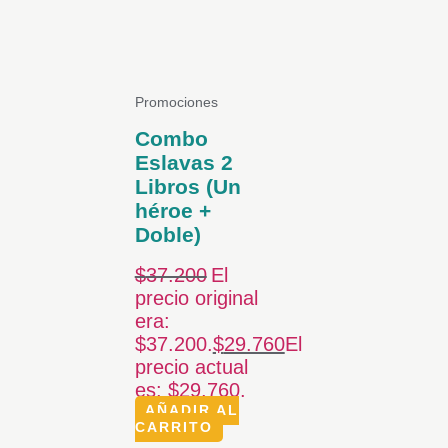
Promociones
Combo
Eslavas 2
Libros (Un
héroe +
Doble)
$
37.200
El
precio original
era:
$37.200.
$
29.760
El
precio actual
es: $29.760.
AÑADIR AL
CARRITO