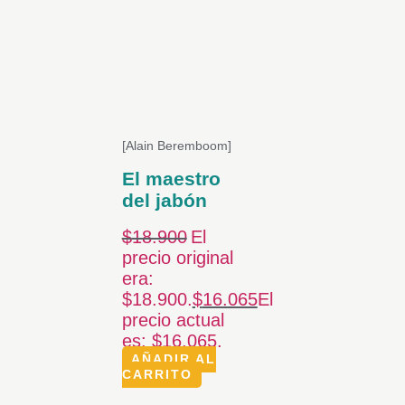
[Alain Beremboom]
El maestro
del jabón
$
18.900
El
precio original
era:
$18.900.
$
16.065
El
precio actual
es: $16.065.
AÑADIR AL
CARRITO