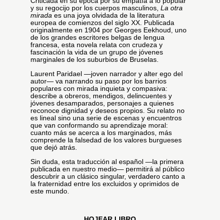
Criticada en su época por su empatía a lo popular
y su regocijo por los cuerpos masculinos,
La otra
mirada
es una joya olvidada de la literatura
europea de comienzos del siglo XX. Publicada
originalmente en 1904 por Georges Eekhoud, uno
de los grandes escritores belgas de lengua
francesa, esta novela relata con crudeza y
fascinación la vida de un grupo de jóvenes
marginales de los suburbios de Bruselas.
Laurent Paridael —joven narrador y alter ego del
autor— va narrando su paso por los barrios
populares con mirada inquieta y compasiva:
describe a obreros, mendigos, delincuentes y
jóvenes desamparados, personajes a quienes
reconoce dignidad y deseos propios. Su relato no
es lineal sino una serie de escenas y encuentros
que van conformando su aprendizaje moral:
cuanto más se acerca a los marginados, más
comprende la falsedad de los valores burgueses
que dejó atrás.
Sin duda, esta traducción al español —la primera
publicada en nuestro medio— permitirá al público
descubrir a un clásico singular, verdadero canto a
la fraternidad entre los excluidos y oprimidos de
este mundo.
HOJEAR LIBRO