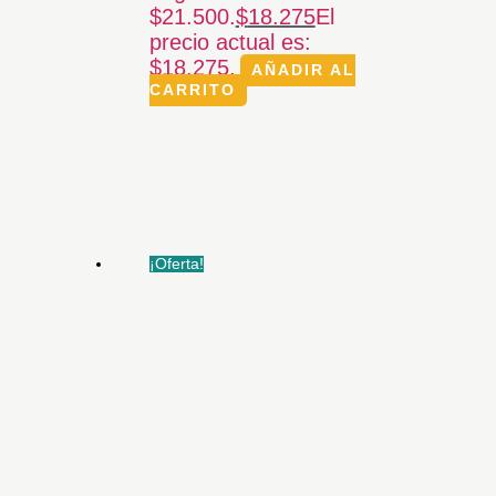
$21.500.
$
18.275
El
precio actual es:
$18.275.
AÑADIR AL
CARRITO
¡Oferta!