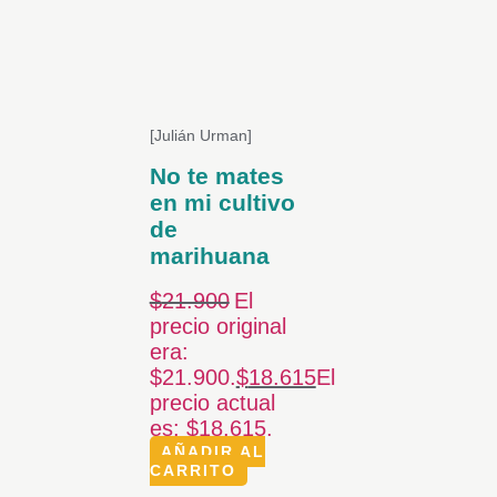
[Julián Urman]
No te mates
en mi cultivo
de
marihuana
$
21.900
El
precio original
era:
$21.900.
$
18.615
El
precio actual
es: $18.615.
AÑADIR AL
CARRITO