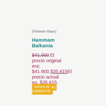
[Vladislav Bajac]
Hammam
Balkania
$
41.900
El
precio original
era:
$41.900.
$
35.615
El
precio actual
es: $35.615.
AÑADIR AL
CARRITO