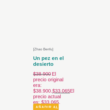
[Zhao Benfu]
Un pez en el
desierto
$
38.900
El
precio original
era:
$38.900.
$
33.065
El
precio actual
es: $33.065.
AÑADIR AL