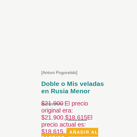
[Antoni Pogorelski]
Doble o Mis veladas
en Rusia Menor
$
21.900
El precio
original era:
$21.900.
$
18.615
El
precio actual es:
$18.615.
AÑADIR AL