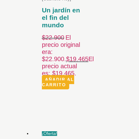
Un jardín en
el fin del
mundo
$
22.900
El
precio original
era:
$22.900.
$
19.465
El
precio actual
es: $19.465.
AÑADIR AL
CARRITO
¡Oferta!