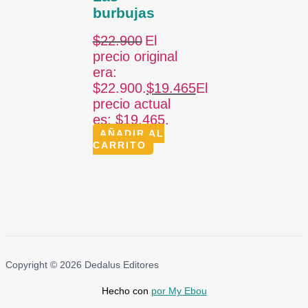
burbujas
$
22.900
El
precio original
era:
$22.900.
$
19.465
El
precio actual
es: $19.465.
AÑADIR AL
CARRITO
Copyright © 2026 Dedalus Editores
Hecho con
por My Ebou