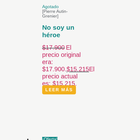
Agotado
[Pierre Autin-
Grenier]
No soy un
héroe
$
17.900
El
precio original
era:
$17.900.
$
15.215
El
precio actual
es: $15.215.
LEER MÁS
¡Oferta!