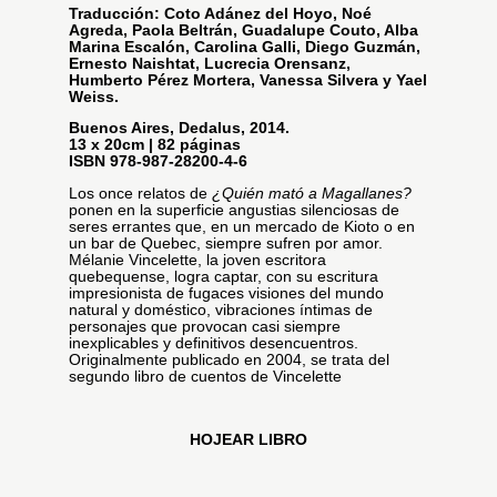
Traducción: Coto Adánez del Hoyo, Noé
Agreda, Paola Beltrán, Guadalupe Couto, Alba
Marina Escalón, Carolina Galli, Diego Guzmán,
Ernesto Naishtat, Lucrecia Orensanz,
Humberto Pérez Mortera, Vanessa Silvera y Yael
Weiss.
Buenos Aires, Dedalus, 2014.
13 x 20cm | 82 páginas
ISBN 978-987-28200-4-6
Los once relatos de
¿Quién mató a Magallanes?
ponen en la superficie angustias silenciosas de
seres errantes que, en un mercado de Kioto o en
un bar de Quebec, siempre sufren por amor.
Mélanie Vincelette, la joven escritora
quebequense, logra captar, con su escritura
impresionista de fugaces visiones del mundo
natural y doméstico, vibraciones íntimas de
personajes que provocan casi siempre
inexplicables y definitivos desencuentros.
Originalmente publicado en 2004, se trata del
segundo libro de cuentos de Vincelette
HOJEAR LIBRO