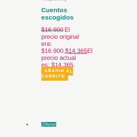
Cuentos
escogidos
$
16.900
El
precio original
era:
$16.900.
$
14.365
El
precio actual
es: $14.365.
AÑADIR AL
CARRITO
¡Oferta!