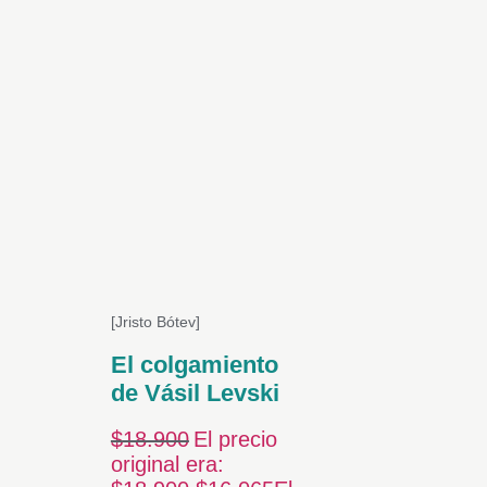
[Jristo Bótev]
El colgamiento
de Vásil Levski
$
18.900
El precio
original era: