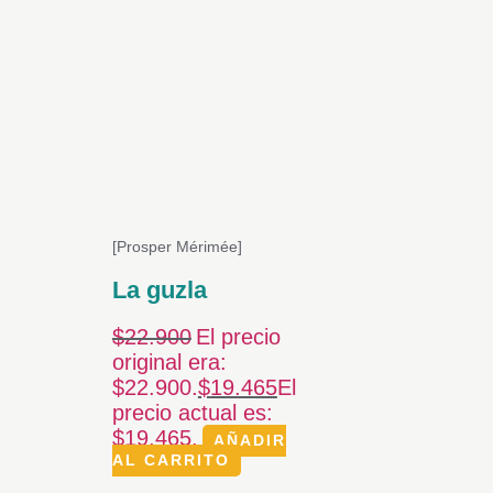
[Prosper Mérimée]
La guzla
$
22.900
El precio
original era:
$22.900.
$
19.465
El
precio actual es:
$19.465.
AÑADIR
AL CARRITO