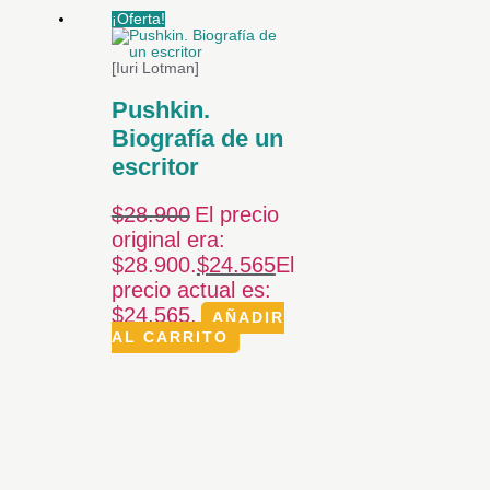
¡Oferta!
[Iuri Lotman]
Pushkin.
Biografía de un
escritor
$
28.900
El precio
original era:
$28.900.
$
24.565
El
precio actual es:
$24.565.
AÑADIR
AL CARRITO