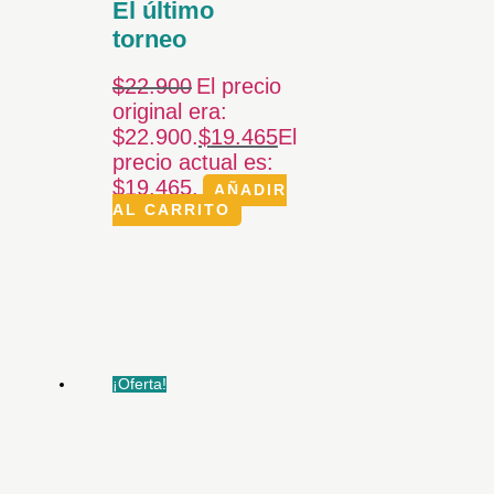
El último
torneo
$
22.900
El precio
original era:
$22.900.
$
19.465
El
precio actual es:
$19.465.
AÑADIR
AL CARRITO
¡Oferta!