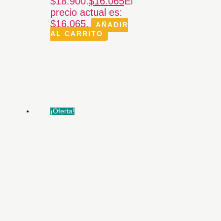
$18.900.
$
16.065
El
precio actual es:
$16.065.
AÑADIR
AL CARRITO
¡Oferta!