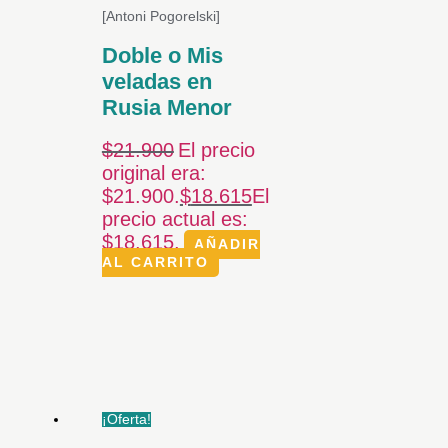
[Antoni Pogorelski]
Doble o Mis
veladas en
Rusia Menor
$
21.900
El precio
original era:
$21.900.
$
18.615
El
precio actual es:
$18.615.
AÑADIR
AL CARRITO
¡Oferta!