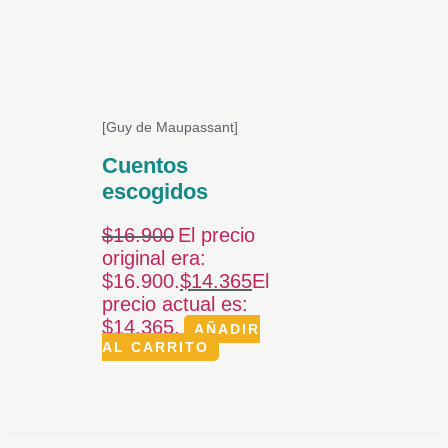
[Guy de Maupassant]
Cuentos
escogidos
$
16.900
El precio
original era:
$16.900.
$
14.365
El
precio actual es:
$14.365.
AÑADIR
AL CARRITO