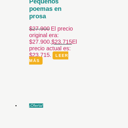
Pequeños
poemas en
prosa
$
27.900
El precio
original era:
$27.900.
$
23.715
El
precio actual es:
$23.715.
LEER
MÁS
¡Oferta!