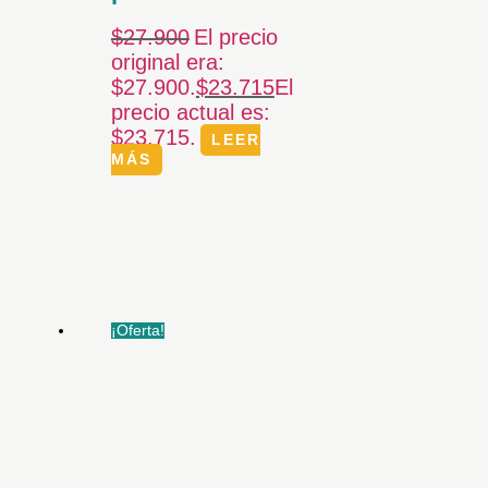
$
27.900
El precio
original era:
$27.900.
$
23.715
El
precio actual es:
$23.715.
LEER
MÁS
¡Oferta!