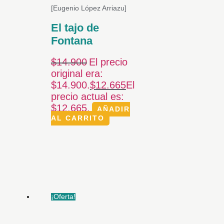
[Eugenio López Arriazu]
El tajo de
Fontana
$
14.900
El precio
original era:
$14.900.
$
12.665
El
precio actual es:
$12.665.
AÑADIR
AL CARRITO
¡Oferta!