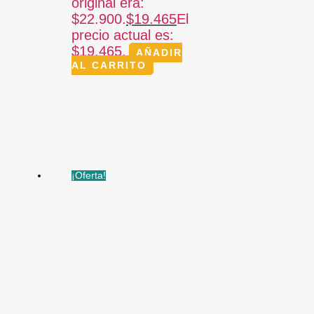
original era:
$22.900.
$
19.465
El
precio actual es:
$19.465.
AÑADIR
AL CARRITO
¡Oferta!