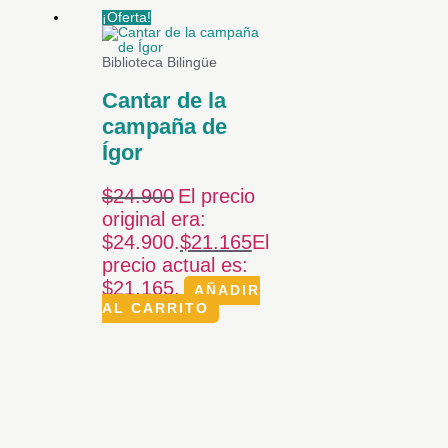
¡Oferta!
Biblioteca Bilingüe
Cantar de la
campaña de
Ígor
$
24.900
El precio
original era:
$24.900.
$
21.165
El
precio actual es:
$21.165.
AÑADIR
AL CARRITO