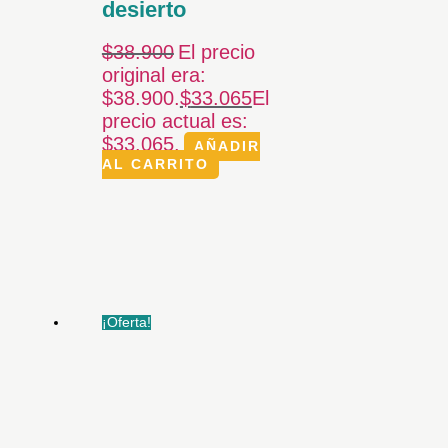
desierto
$
38.900
El precio
original era:
$38.900.
$
33.065
El
precio actual es:
$33.065.
AÑADIR
AL CARRITO
¡Oferta!