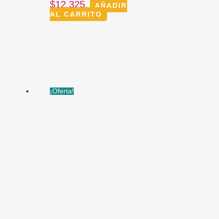
$12.325.
AÑADIR
AL CARRITO
¡Oferta!