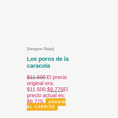
[Sangare Okapi]
Los poros de la
caracola
$
11.500
El precio
original era:
$11.500.
$
9.775
El
precio actual es:
$9.775.
AÑADIR
AL CARRITO